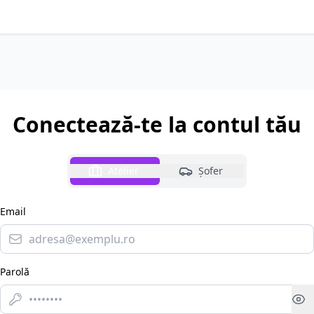
Conectează-te la contul tău
Atelier
Șofer
Email
Parolă