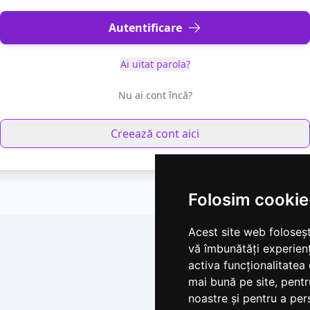
Autentificare
Ai uitat parola?
Nu ai cont încă?
Creează cont aici
Folosim cookie
Acest site web foloseșt
vă îmbunătăți experien
activa funcționalitatea
mai bună pe site
,
pentr
noastre și pentru a per