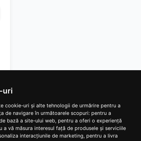
-uri
e cookie-uri și alte tehnologii de urmărire pentru a
ța de navigare în următoarele scopuri:
pentru a
 de bază a site-ului web
,
pentru a oferi o experiență
u a vă măsura interesul față de produsele și serviciile
sonaliza interacțiunile de marketing
,
pentru a livra