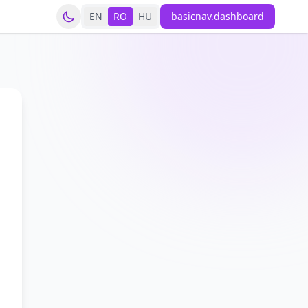
EN
RO
HU
basicnav.dashboard